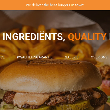
We deliver the best burgers in town!
INGREDIËNTS,
QUALITY
ICE
KWALITEITSGARANTIE
GALERIJ
OVER ONS